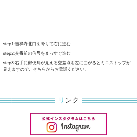
〜19:00までのご来店限定！
昼間にご来店いただいたお客様へ、特別なご優待をご用意！
90分コース以上＋10分延長サービス！
さらに2,000円OFFの特別価格！
日中だからこそ味わえる、贅沢なご褒美時間を。
step1:吉祥寺北口を降りて右に進む
“昼のひととき”を、より濃密に。よりお得に。
step2:交番前の信号をまっすぐ進む
この機会を、どうぞお見逃しなく！
step3:右手に郵便局が見える交差点を左に曲がるとミニストップが
※Open〜19:00までのご来店が対象
見えますので、そちらからお電話ください。
※他キャンペーンとの併用は不可
※詳細はスタッフまでお気軽に
※60分コース対象外
リ
ンク
2025.03.24
重要なお知らせ
この度はお店の番号が変わりました。