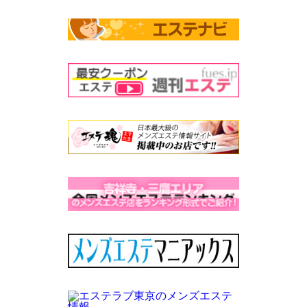
07090106341
ホームページの電話の設定がまだ追いついていない為こちらの方
で告知させて頂きました。
既存の番号は3月いっぱいまでは繋がりますが繋がりづらい状態
になりますので新しい方でお願い致します。
また変更があった際にはこちらの方で告知させて頂きますので宜
しくお願い致します。
ご迷惑お掛けしますがこちらの方で対応をお願い致します。
2025.03.01
新コース・新オプションの追加
3月より新コース・新オプションを取り入れました
70分のプレミアムコースが仲間入りです
是非厳選美女セラピストの施術をご堪能くださいませ
プレミアムコース
70分 21000円