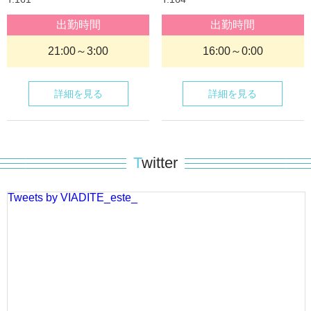
出勤時間
出勤時間
21:00～3:00
16:00～0:00
詳細を見る
詳細を見る
T
witter
19時までにご来店のお客様へ
通常の昼割
Tweets by VIADITE_este_
2,000円OFF＋10分延長
に加え、さらに今だけ！！
次回ご来店時にご利用いただける特典をご用意しております。
━━━━━━━━━━━━━━
次回ご来店特典
指名来店：5,000円OFF
フリー来店：3,000円OFF