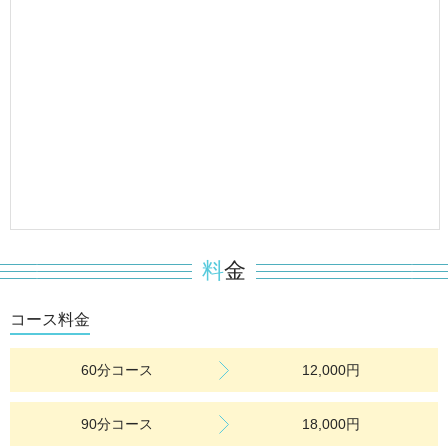
━━━━━━━━━━━━━━
昼間のお時間を、よりお得に
そして継続してお楽しみいただける
期間限定の特別キャンペーンとなっております。
70分以上のコース対象
有効期限：2週間
19時までのご来店時のみ利用可能
ご予約の際は「ホームページを見た」とお伝えください
本キャンペーンは予告なく終了する場合がございます
60分コース対象外
料
金
2026.03.23
コース料金
【重要】ラインからのご予約について
60分コース
12,000円
現在、ホームページ内の「WEB予約（旧LINE）」は
ご利用いただけない状態となっております。
ご予約・お問い合わせは
90分コース
18,000円
新しい公式LINEまたはお電話にて受付しております。